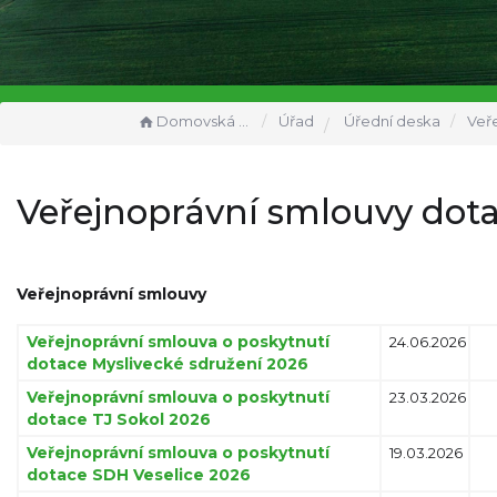
Domovská stránka
Úřad
Úřední deska
Veřejnopráv
Veřejnoprávní smlouvy dota
Veřejnoprávní smlouvy
Veřejnoprávní smlouva o poskytnutí
24.06.2026
dotace Myslivecké sdružení 2026
Veřejnoprávní smlouva o poskytnutí
23.03.2026
dotace TJ Sokol 2026
Veřejnoprávní smlouva o poskytnutí
19.03.2026
dotace SDH Veselice 2026