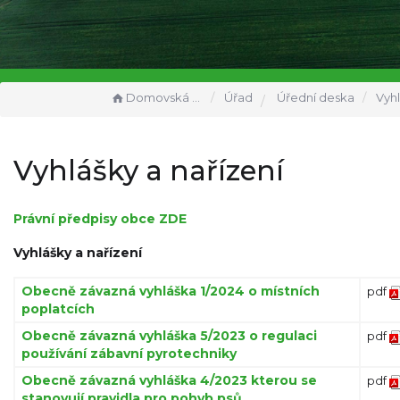
Domovská stránka
Úřad
Úřední deska
Vyhlášk
Vyhlášky a nařízení
Právní předpisy obce ZDE
Vyhlášky a nařízení
Obecně závazná vyhláška 1/2024 o místních
pdf
poplatcích
Obecně závazná vyhláška 5/2023 o regulaci
pdf
používání zábavní pyrotechniky
Obecně závazná vyhláška 4/2023 kterou se
pdf
stanovují pravidla pro pohyb psů