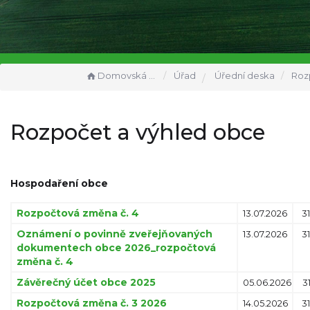
Domovská stránka
Úřad
Úřední deska
Rozpočet
Rozpočet a výhled obce
Hospodaření obce
Rozpočtová změna č. 4
13.07.2026
31
Oznámení o povinně zveřejňovaných
13.07.2026
31
dokumentech obce 2026_rozpočtová
změna č. 4
Závěrečný účet obce 2025
05.06.2026
3
Rozpočtová změna č. 3 2026
14.05.2026
31