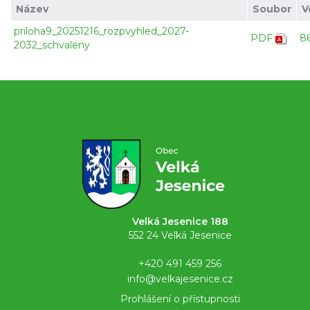
Název
Soubor
V
priloha9_20251216_rozpvyhled_2027-
PDF
8
2032_schvaleny
Velká Jesenice 188
552 24 Velká Jesenice
+420 491 459 256
info@velkajesenice.cz
Prohlášení o přístupnosti