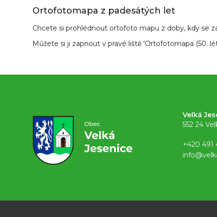
Ortofotomapa z padesátých let
Chcete si prohlédnout ortofoto mapu z doby, kdy se za
Můžete si ji zapnout v pravé liště 'Ortofotomapa (50. lé
Velká Jes
552 24 Vel
+420 491 
info@velk