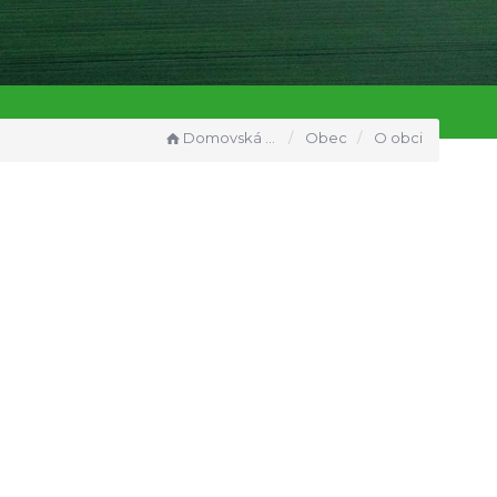
Domovská stránka
Obec
O obci