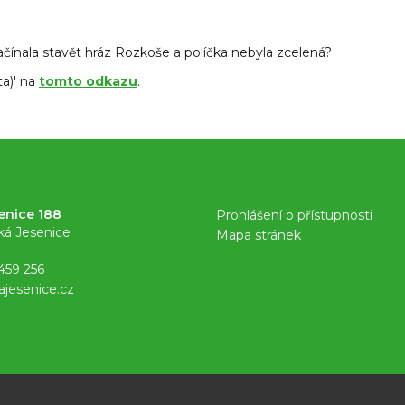
čínala stavět hráz Rozkoše a políčka nebyla zcelená?
ta)' na
tomto odkazu
.
enice 188
Prohlášení o přístupnosti
ká Jesenice
Mapa stránek
459 256
ajesenice.cz