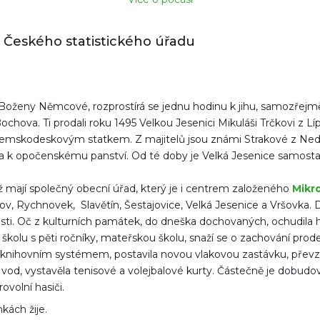
u Českého statistického úřadu
oženy Němcové, rozprostírá se jednu hodinu k jihu, samozřejmě 
chova. Ti prodali roku 1495 Velkou Jesenici Mikuláši Trčkovi z L
zemskodeskovým statkem. Z majitelů jsou známi Strakové z Nedaby
na k opočenskému panství. Od té doby je Velká Jesenice samosta
jež mají společný obecní úřad, který je i centrem založeného
Mikr
kov, Rychnovek, Slavětín, Šestajovice, Velká Jesenice a Vršovka. 
ti. Oč z kulturních památek, do dneška dochovaných, ochudila hist
školu s pěti ročníky, mateřskou školu, snaží se o zachování prod
knihovním systémem, postavila novou vlakovou zastávku, převza
 vod, vystavěla tenisové a volejbalové kurty. Částečně je dobudová
rovolní hasiči.
kách žije.