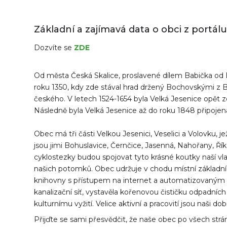
Základní a zajímavá data o obci z portál
Dozvíte se
ZDE
Od města Česká Skalice, proslavené dílem Babička od B
roku 1350, kdy zde stával hrad držený Bochovskými z Bo
českého. V letech 1524-1654 byla Velká Jesenice opět 
Následně byla Velká Jesenice až do roku 1848 připoje
Obec má tři části Velkou Jesenici, Veselici a Volovku, 
jsou jimi Bohuslavice, Černčice, Jasenná, Nahořany, Ří
cyklostezky budou spojovat tyto krásné koutky naší vlas
našich potomků. Obec udržuje v chodu místní základní 
knihovny s přístupem na internet a automatizovaným 
kanalizační síť, vystavěla kořenovou čističku odpadních
kulturnímu vyžití. Velice aktivní a pracovití jsou naši dob
Přijďte se sami přesvědčit, že naše obec po všech strán