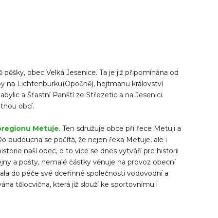
pěšky, obec Velká Jesenice. Ta je již připomínána od
ípy na Lichtenburku(Opočně), hejtmanu království
lic a Šťastní Panští ze Střezetic a na Jesenici.
tnou obcí.
oregionu Metuje
. Ten sdružuje obce při řece Metuji a
Do budoucna se počítá, že nejen řeka Metuje, ale i
orie naší obec, o to více se dnes vytváří pro historii
ejny a pošty, nemalé částky věnuje na provoz obecní
la do péče své dceřinné společnosti vodovodní a
na tělocvična, která již slouží ke sportovnímu i