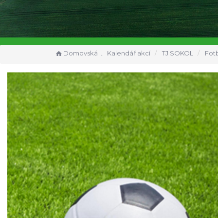
Domovská stránka
Kalendář akcí
TJ SOKOL
Fotbal muži TJ Ve