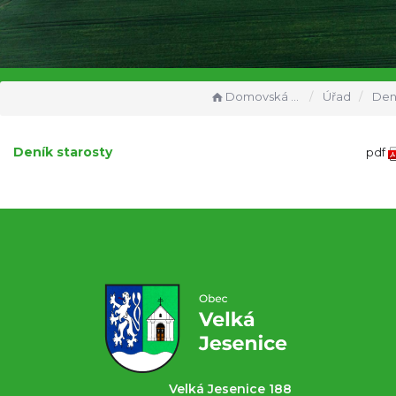
Domovská stránka
Úřad
Deník
Deník starosty
pdf
Velká Jesenice 188