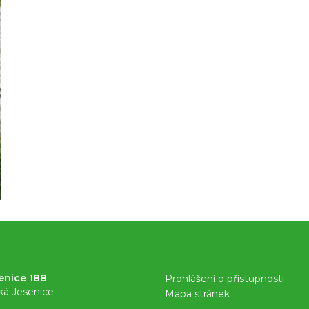
enice 188
Prohlášení o přístupnosti
ká Jesenice
Mapa stránek