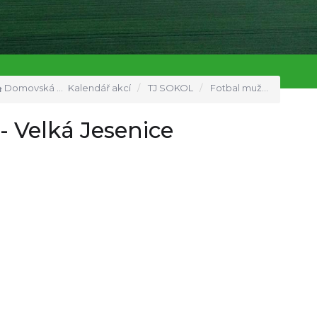
Domovská stránka
Kalendář akcí
TJ SOKOL
Fotbal muži FK Jaroměř B - Velká Jesenice
- Velká Jesenice