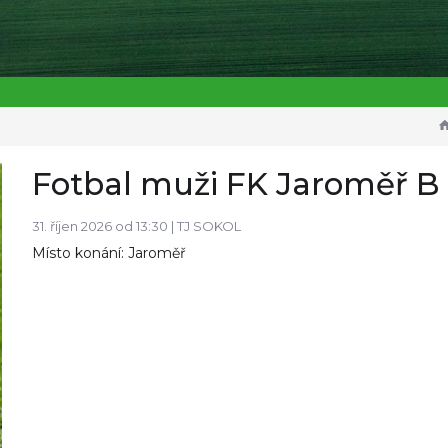
Fotbal muži FK Jaroměř B 
31. říjen 2026 od 13:30 |
TJ SOKOL
Místo konání: Jaroměř