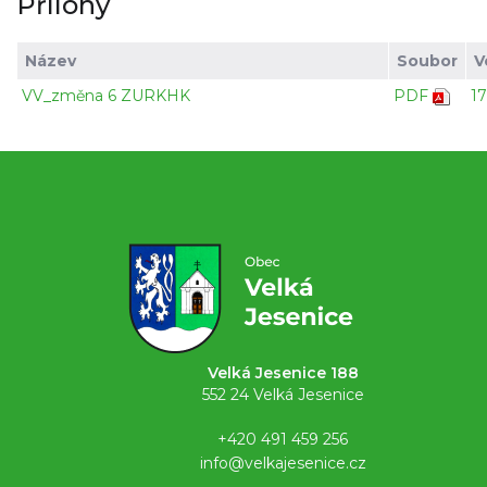
Přílohy
Název
Soubor
V
VV_změna 6 ZURKHK
PDF
1
Velká Jesenice 188
552 24 Velká Jesenice
+420 491 459 256
info@velkajesenice.cz