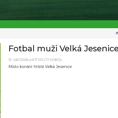
Fotbal muži Velká Jesenice
13. září 2026 od 17:00 |
TJ SOKOL
Místo konání: hřiště Velká Jesenice