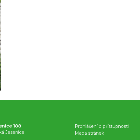
enice 188
Prohlášení o přístupnosti
ká Jesenice
Mapa stránek