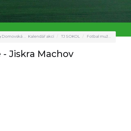
Domovská stránka
Kalendář akcí
TJ SOKOL
Fotbal muži Velká Jesenice - Jiskra Machov
 - Jiskra Machov