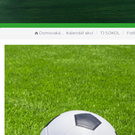
Domovská stránka
Kalendář akcí
TJ SOKOL
Fotbal muži TJ Ve