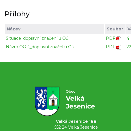
Přílohy
Název
Soubor
V
Situace_dopravní značení u Oú
PDF
4
Návrh OOP_dopravní znační u Oú
PDF
2
Velká Jesenice 188
552 24 Velká Jesenice