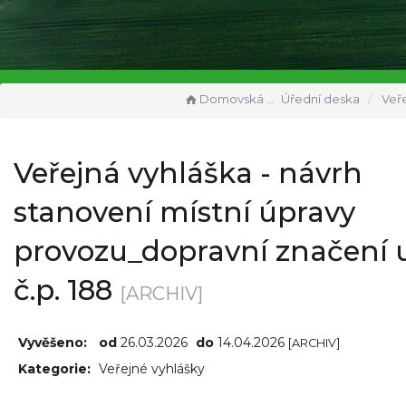
Domovská stránka
Úřední deska
Veřejná vyhláška - návrh stanove
Veřejná vyhláška - návrh
stanovení místní úpravy
provozu_dopravní značení 
č.p. 188
[ARCHIV]
Vyvěšeno:
od
26.03.2026
do
14.04.2026
[ARCHIV]
Kategorie:
Veřejné vyhlášky