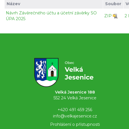
Název
Soubor
V
Návrh Závěrečného účtu a účetní závěrky SO
ZIP
2
ÚPA 2025
Velká Jesenice 188
552 24 Velká Jesenice
+420 491 459 256
info@velkajesenice.cz
Prohlášení o přístupnosti