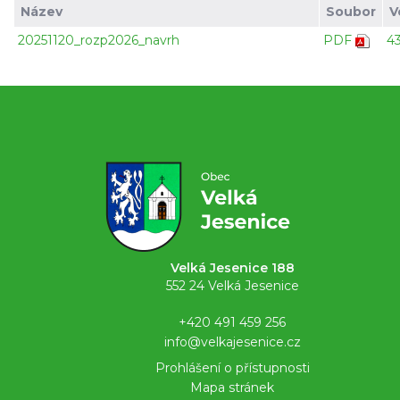
Název
Soubor
V
20251120_rozp2026_navrh
PDF
4
Velká Jesenice 188
552 24 Velká Jesenice
+420 491 459 256
info@velkajesenice.cz
Prohlášení o přístupnosti
Mapa stránek