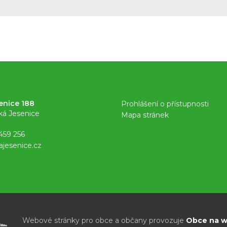
enice 188
Prohlášení o přístupnosti
ká Jesenice
Mapa stránek
459 256
ajesenice.cz
Webové stránky pro obce a občany provozuje
Obce na we