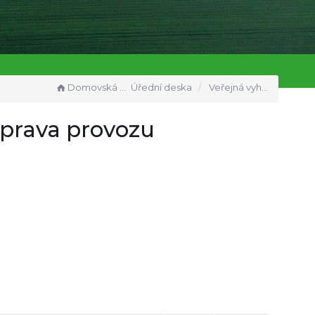
Domovská stránka
Úřední deska
Veřejná vyhláška - opatření obecné povahy - místní úprava provozu Cyklookruh Rozkoš
úprava provozu