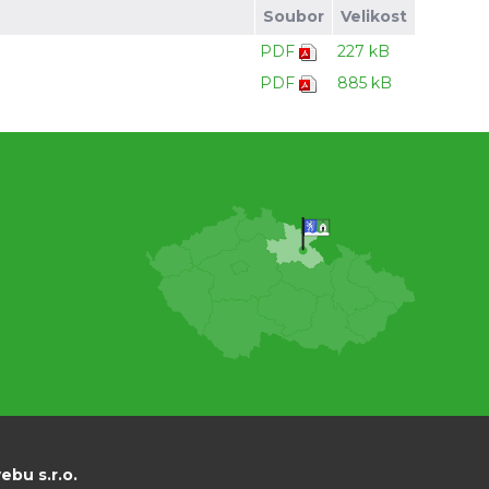
Soubor
Velikost
PDF
227 kB
PDF
885 kB
bu s.r.o.