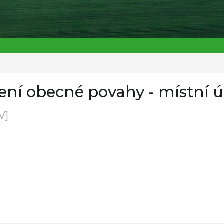
ření obecné povahy - místní 
V]