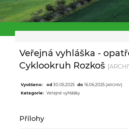
Veřejná vyhláška - opat
Cyklookruh Rozkoš
[ARCHI
Vyvěšeno:
od
30.05.2025
do
16.06.2025
[ARCHIV]
Kategorie:
Veřejné vyhlášky
Přílohy