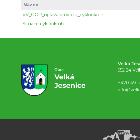
Název
VV_OOP_uprava provozu_cyklookruh
Situace cyklookruh
Velká Jes
552 24 Vel
+420 491 
info@velk