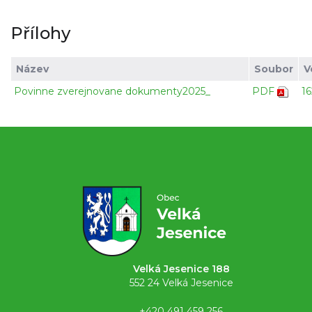
Přílohy
Název
Soubor
V
Povinne zverejnovane dokumenty2025_
PDF
16
Velká Jesenice 188
552 24 Velká Jesenice
+420 491 459 256