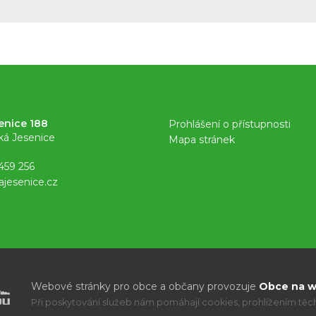
enice 188
Prohlášení o přístupnosti
ká Jesenice
Mapa stránek
459 256
ajesenice.cz
Webové stránky pro obce a občany provozuje
Obce na we
Při poskytování služeb nám pomáhají cookies, prohlížením těcht