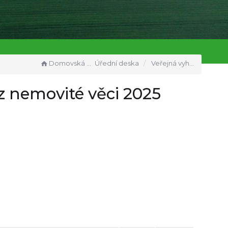
Domovská stránka
Úřední deska
Veřejná vyhláška_hromadný předpisný seznam_daň z nemovité věci 2025
 nemovité věci 2025