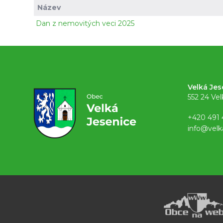
Název
Dan z nemovitých veci 2025
Velká Jes
552 24 Vel
+420 491 
info@velk