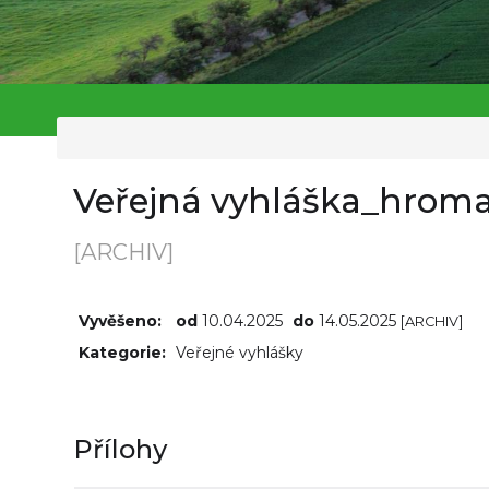
Veřejná vyhláška_hroma
[ARCHIV]
Vyvěšeno:
od
10.04.2025
do
14.05.2025
[ARCHIV]
Kategorie:
Veřejné vyhlášky
Přílohy