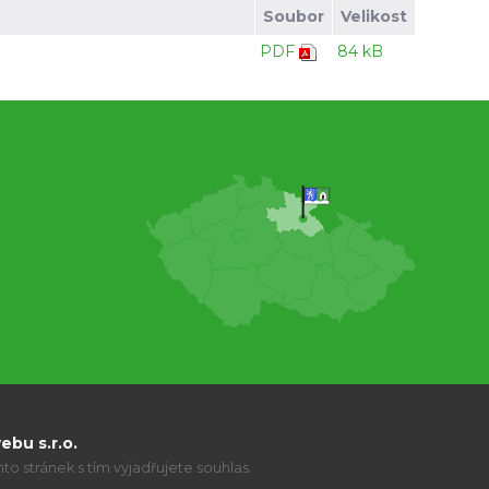
Soubor
Velikost
PDF
84 kB
bu s.r.o.
o stránek s tím vyjadřujete souhlas.