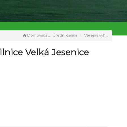
Domovská stránka
Úřední deska
Veřejná vyhláška_opatření obecné povahy_uzavírka silnice Velká Jesenice
lnice Velká Jesenice