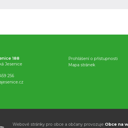
enice 188
Prohlášení o přístupnosti
ká Jesenice
Mapa stránek
459 256
ajesenice.cz
Webové stránky pro obce a občany provozuje
Obce na we