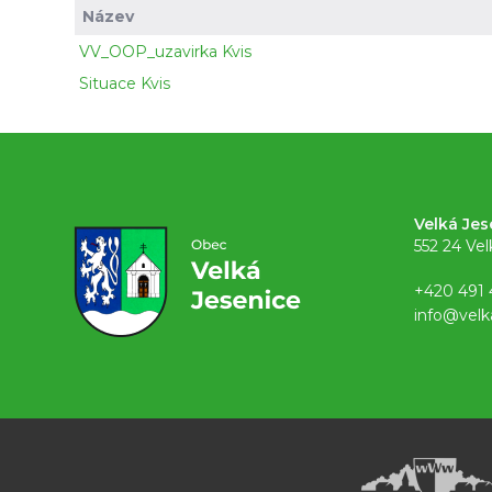
Název
VV_OOP_uzavirka Kvis
Situace Kvis
Velká Jes
552 24 Vel
+420 491 
info@velk