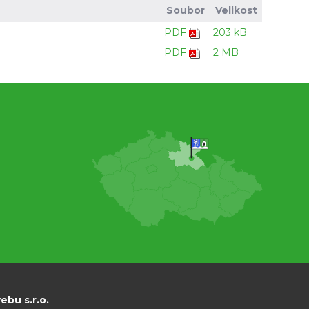
Soubor
Velikost
PDF
203 kB
PDF
2 MB
bu s.r.o.