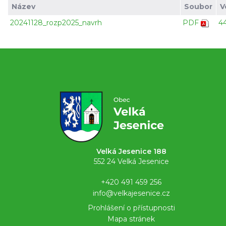
Název
Soubor
V
20241128_rozp2025_navrh
PDF
4
Velká Jesenice 188
552 24 Velká Jesenice
+420 491 459 256
info@velkajesenice.cz
Prohlášení o přístupnosti
Mapa stránek