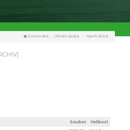
Domovská stránka
Úřední deska
Návrh střednědobého výhledu SO ÚPA 2026 - 2027
RCHIV]
Soubor
Velikost