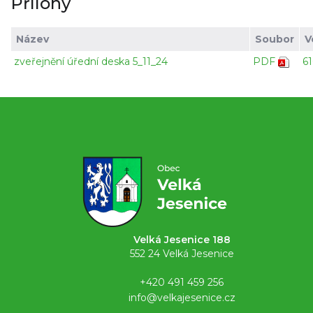
Přílohy
Název
Soubor
V
zveřejnění úřední deska 5_11_24
PDF
6
Velká Jesenice 188
552 24 Velká Jesenice
+420 491 459 256
info@velkajesenice.cz