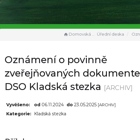
Domovská stránka
Úřední deska
Oznámení o povinně zveřej
Oznámení o povinně
zveřejňovaných dokument
DSO Kladská stezka
[ARCHIV]
Vyvěšeno:
od
06.11.2024
do
23.05.2025
[ARCHIV]
Kategorie:
Kladská stezka