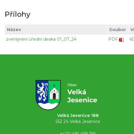
Přílohy
Název
Soubor
V
zveřejnění úřední deska 01_07_24
PDF
6
Velká Jesenice 188
552 24 Velká Jesenice
+420 491 459 256