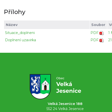
Přílohy
Název
Soubor
V
Situace_doplneni
PDF
1
Doplnení uzavirka
PDF
2
Velká Jesenice 188
552 24 Velká Jesenice