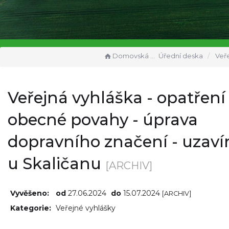
Domovská stránka
Úřední deska
Veřejná vyhláška - opatření obecné 
Veřejná vyhláška - opatření
obecné povahy - úprava
dopravního značení - uzaví
u Skaličanu
[ARCHIV]
Vyvěšeno:
od
27.06.2024
do
15.07.2024
[ARCHIV]
Kategorie:
Veřejné vyhlášky