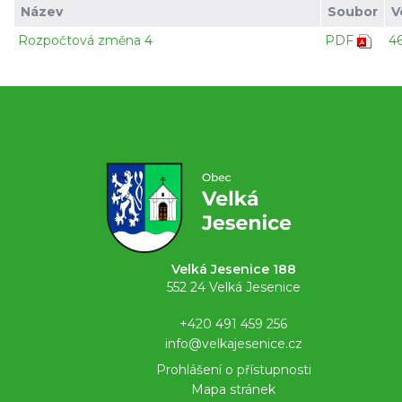
Název
Soubor
V
Rozpočtová změna 4
PDF
4
Velká Jesenice 188
552 24 Velká Jesenice
+420 491 459 256
info@velkajesenice.cz
Prohlášení o přístupnosti
Mapa stránek