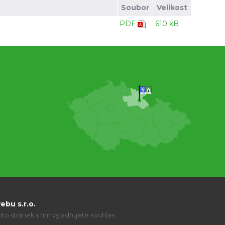
Soubor
Velikost
PDF
610 kB
bu s.r.o.
o stránek s tím vyjadřujete souhlas.