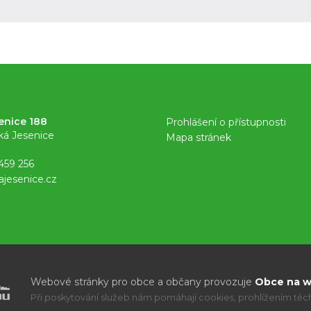
enice 188
Prohlášení o přístupnosti
ká Jesenice
Mapa stránek
459 256
ajesenice.cz
Webové stránky pro obce a občany provozuje
Obce na we
Při poskytování služeb nám pomáhají cookies, prohlížením těcht