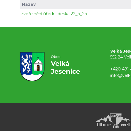
Název
zveřejnění úřední deska 22_4_24
Velká Jes
552 24 Vel
+420 491 
info@velk