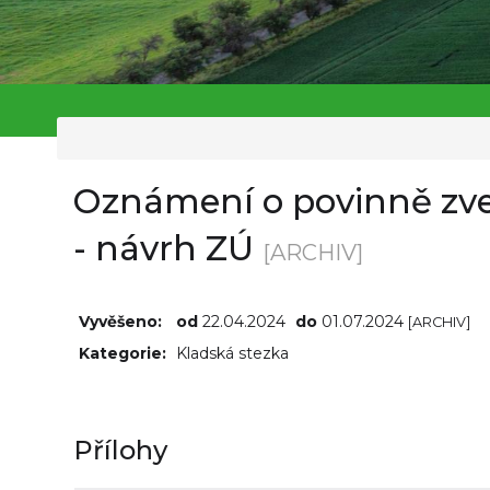
Oznámení o povinně zv
- návrh ZÚ
[ARCHIV]
Vyvěšeno:
od
22.04.2024
do
01.07.2024
[ARCHIV]
Kategorie:
Kladská stezka
Přílohy