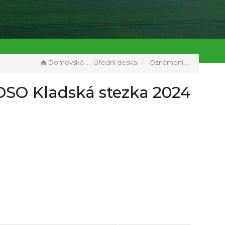
Domovská stránka
Úřední deska
Oznámení o povinně zveřejňovaných dokumentech DSO Kladská stezka 2024 - návrh ZÚ
SO Kladská stezka 2024