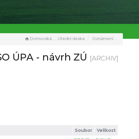
Domovská stránka
Úřední deska
Oznámení o povinně zveřejňovaných dokumentech SO ÚPA - návrh ZÚ
SO ÚPA - návrh ZÚ
[ARCHIV]
Soubor
Velikost