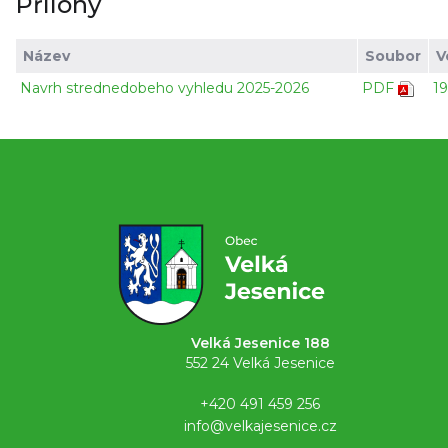
Přílohy
Název
Soubor
V
Navrh strednedobeho vyhledu 2025-2026
PDF
19
Velká Jesenice 188
552 24 Velká Jesenice
+420 491 459 256
info@velkajesenice.cz