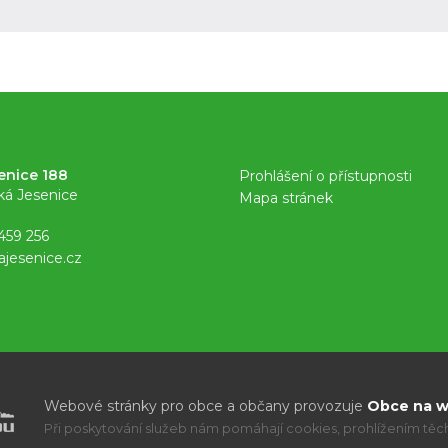
enice 188
Prohlášení o přístupnosti
ká Jesenice
Mapa stránek
459 256
ajesenice.cz
Webové stránky pro obce a občany provozuje
Obce na we
Při poskytování služeb nám pomáhají cookies, prohlížením těcht