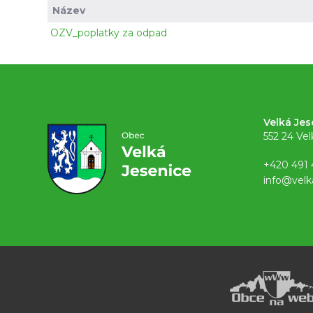
Název
OZV_poplatky za odpad
Velká Jes
552 24 Vel
+420 491 
info@velk