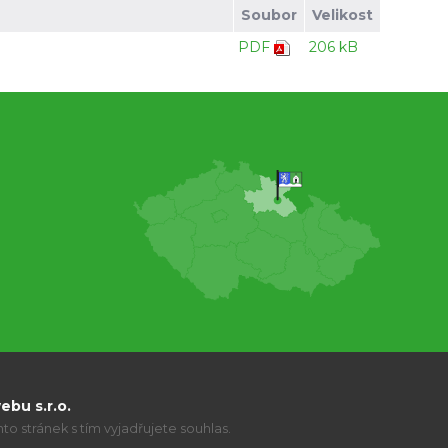
Soubor
Velikost
PDF
206 kB
bu s.r.o.
o stránek s tím vyjadřujete souhlas.