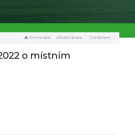
Domovská stránka
Úřední deska
Oznámení o vyhlášení Obecně závazné vyhlášky č. 1/2022 o místním poplatku za odkládání komunálního odpadu
/2022 o místním