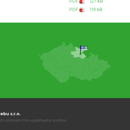
PDF
127 kB
PDF
119 kB
bu s.r.o.
o stránek s tím vyjadřujete souhlas.