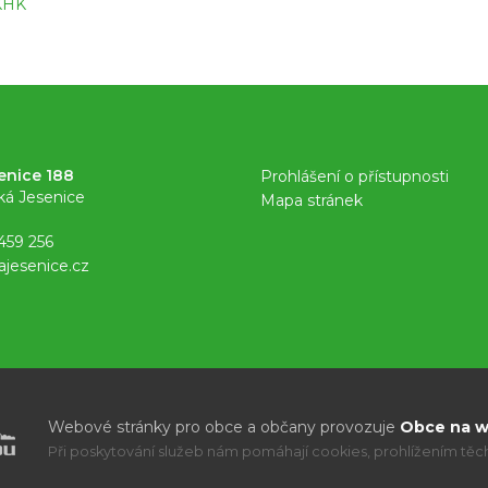
 KHK
enice 188
Prohlášení o přístupnosti
ká Jesenice
Mapa stránek
459 256
ajesenice.cz
Webové stránky pro obce a občany provozuje
Obce na we
Při poskytování služeb nám pomáhají cookies, prohlížením těcht