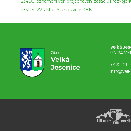
234DS_oznameni ver. projednavani zasad uz.rozvoje
233DS_VV_aktual.5 uz.rozvoje KHK
Velká Jes
552 24 Vel
+420 491 
info@velk