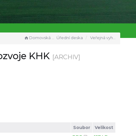
Domovská stránka
Úřední deska
Veřejná vyhláška - aktualizace č. 5 Zásad územního rozvoje KHK
rozvoje KHK
[ARCHIV]
Soubor
Velikost