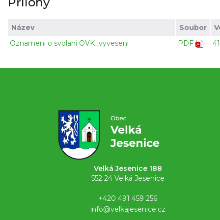
Přílohy
Název
Soubor
V
Oznameni o svolani OVK_vyveseni
PDF
4
Velká Jesenice 188
552 24 Velká Jesenice
+420 491 459 256
info@velkajesenice.cz